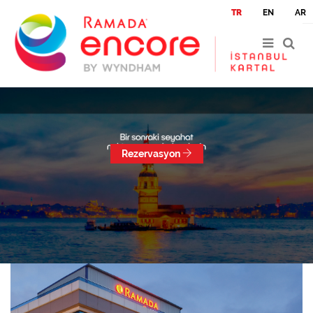
|
|
TR
EN
AR
Rezervasyon