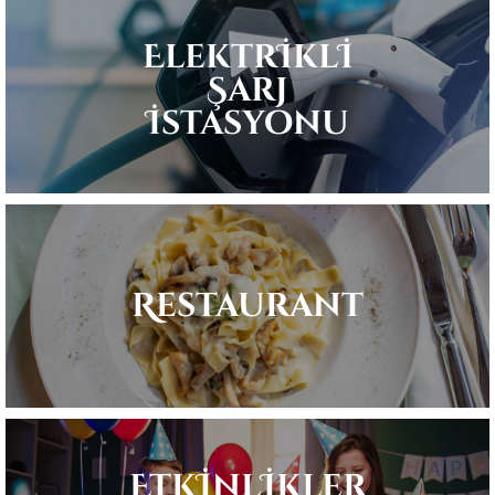
Elektrİklİ
Şarj
İstasyonu
Restaurant
Etkİnlİkler