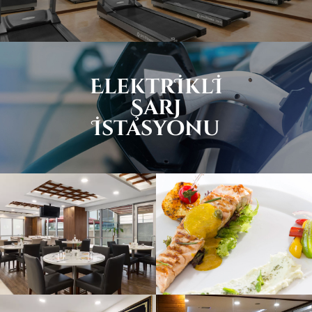
Elektrİklİ
Şarj
İstasyonu