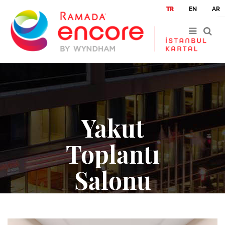
|
|
TR
EN
AR
Yakut
Toplantı
Salonu
Anasayfa
Yakut Toplantı Salonu