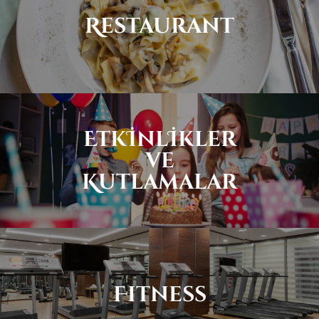
Restaurant
Etkİnlİkler
ve
Kutlamalar
Fitness