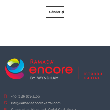
Gönder
+90 (216) 671-2100
info@ramadaencorekartal.com
Cumhuriyet Mahallesi, Kartal Cad. No:53