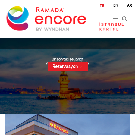
|
|
TR
EN
AR
Rezervasyon