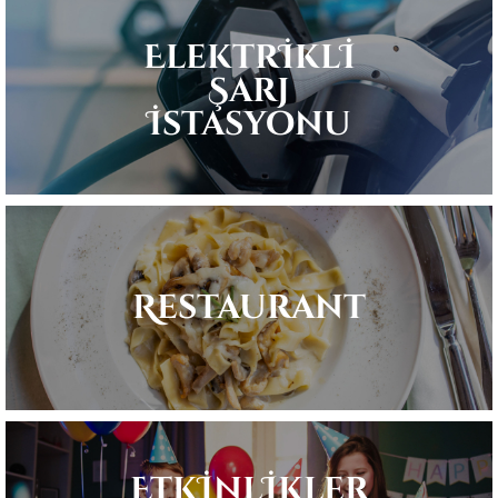
Elektrİklİ
Şarj
İstasyonu
Restaurant
Etkİnlİkler